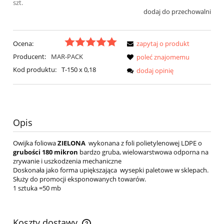
szt.
dodaj do przechowalni
Ocena:
zapytaj o produkt
Producent:
MAR-PACK
poleć znajomemu
Kod produktu:
T-150 x 0,18
dodaj opinię
Opis
Owijka foliowa
ZIELONA
wykonana z foli polietylenowej LDPE o
grubości 180 mikron
bardzo gruba, wielowarstwowa odporna na
zrywanie i uszkodzenia mechaniczne
Doskonała jako forma upiększająca wysepki paletowe w sklepach.
Służy do promocji eksponowanych towarów.
1 sztuka =50 mb
Koszty dostawy