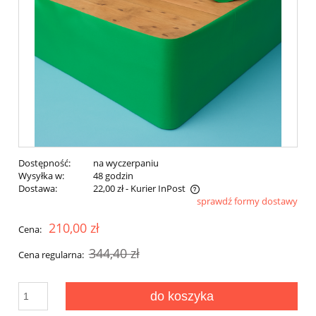
Dostępność:
na wyczerpaniu
Wysyłka w:
48 godzin
Dostawa:
22,00 zł
- Kurier InPost
sprawdź formy dostawy
Cena nie zawiera ewentualnych kosztów płatności
210,00 zł
Cena:
344,40 zł
Cena regularna:
do koszyka