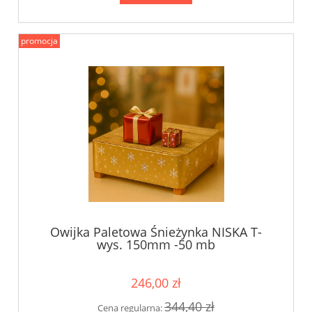
promocja
Owijka Paletowa Śnieżynka NISKA T-
wys. 150mm -50 mb
246,00 zł
344,40 zł
Cena regularna: