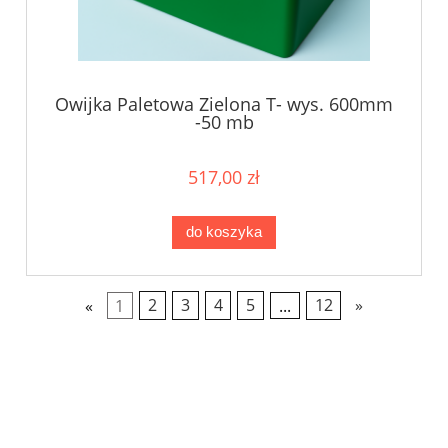
Owijka Paletowa Zielona T- wys. 600mm
-50 mb
517,00 zł
do koszyka
«
1
2
3
4
5
...
12
»
producent folii z nadrukiem, producent opakowań foliowych z nadrukiem, polski
producent folii, opakowania foliowe z nadrukiem, nadruki fleksograficzne na folii,
druk fleksograficzny producent, folia stretch z nadrukiem producent, folia
termokurczliwa z nadrukiem, worki foliowe z nadrukiem producent, rękawy foliowe
z nadrukiem, półrękawy foliowe z nadrukiem, taśmy foliowe z nadrukiem, arkusze