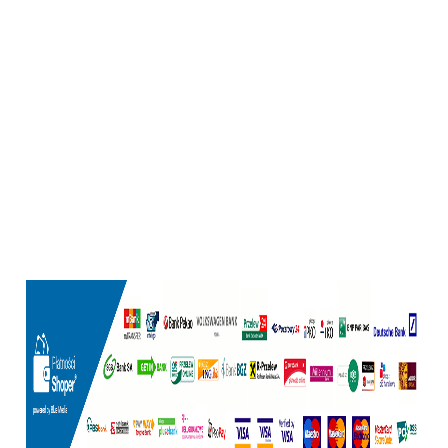
foliowe z nadrukiem, przekładki foliowe z nadrukiem, opakowania specjalistyczne z
nadrukiem, nadruk lustrzany na folii, perforacja folii producent, moleta
antypoślizgowa folia, folie LDPE z nadrukiem, folie HDPE z nadrukiem, folie PAPE
z nadrukiem, folie MDPE z nadrukiem, folie BOPP z nadrukiem, folie CPP z
nadrukiem, folie PET z nadrukiem, folie metalizowane ALU LDPE, folie
wielowarstwowe laminowane, opakowania foliowe laminowane, nadruk na folii
gwarancja jakości, trwały nadruk na folii, powtarzalność nadruku producent,
personalizowane opakowania foliowe, produkcja folii z nadrukiem, producent
worków foliowych Polska, producent folii stretch Polska, opakowania foliowe na
zamówienie, nadruk na folii przemysłowej, druk na folii i papierze, druk na
włókninie, producent opakowań z logo, opakowania z nadrukiem bez pośredników,
producent opakowań foliowych B2B, nadruki na opakowaniach przemysłowych,
producent folii z nadrukiem wysoka jakość