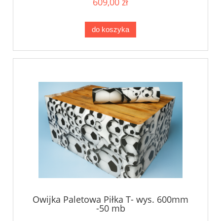
609,00 zł
do koszyka
Owijka Paletowa Piłka T- wys. 600mm
-50 mb