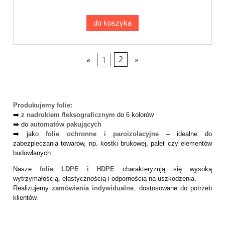
do koszyka
«
1
2
»
Produkujemy folie:
➡️ z
nadrukiem fleksograficznym
do 6 kolorów
➡️ do
automatów pakujących
➡️ jako
folie ochronne i paroizolacyjne
– idealne do
zabezpieczania towarów, np. kostki brukowej, palet czy elementów
budowlanych
Nasze
folie LDPE i HDPE
charakteryzują się wysoką
wytrzymałością, elastycznością i odpornością na uszkodzenia.
Realizujemy
zamówienia indywidualne
,
dostosowane do potrzeb
klientów.