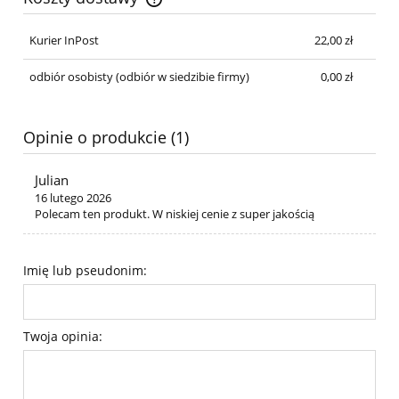
Cena nie zawiera ewentualnych kosztów płatności
Kurier InPost
22,00 zł
odbiór osobisty
(odbiór w siedzibie firmy)
0,00 zł
Opinie o produkcie (1)
Julian
16 lutego 2026
Polecam ten produkt. W niskiej cenie z super jakością
Imię lub pseudonim:
Twoja opinia: