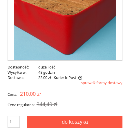
Dostępność:
duża ilość
Wysyłka w:
48 godzin
Dostawa:
22,00 zł
- Kurier InPost
sprawdź formy dostawy
Cena nie zawiera ewentualnych kosztów płatności
210,00 zł
Cena:
344,40 zł
Cena regularna:
do koszyka