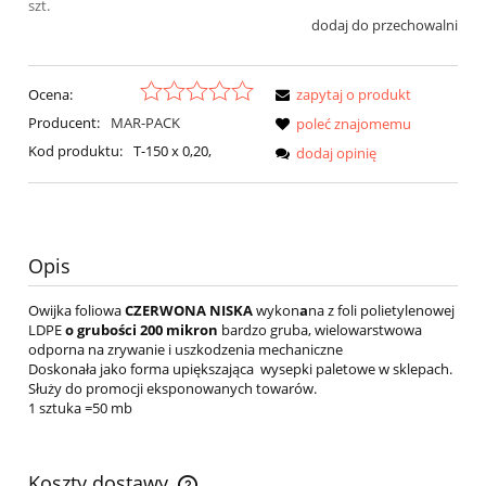
szt.
dodaj do przechowalni
Ocena:
zapytaj o produkt
Producent:
MAR-PACK
poleć znajomemu
Kod produktu:
T-150 x 0,20,
dodaj opinię
Opis
Owijka foliowa
CZERWONA NISKA
wykon
a
na z foli polietylenowej
LDPE
o grubości 200 mikron
bardzo gruba, wielowarstwowa
odporna na zrywanie i uszkodzenia mechaniczne
Doskonała jako forma upiększająca wysepki paletowe w sklepach.
Służy do promocji eksponowanych towarów.
1 sztuka =50 mb
Koszty dostawy