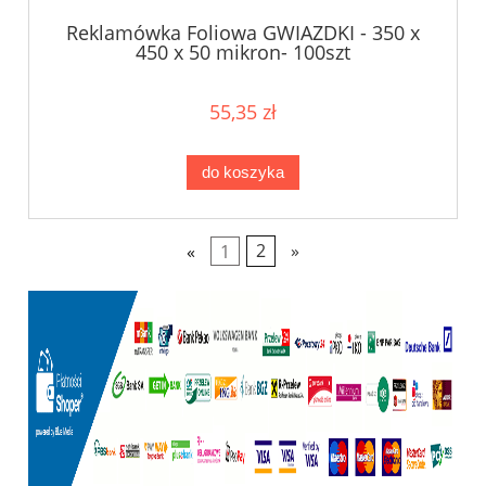
Reklamówka Foliowa GWIAZDKI - 350 x
450 x 50 mikron- 100szt
55,35 zł
do koszyka
«
1
2
»