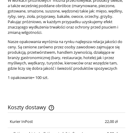
W workach próżniowych można przechowywać produkty świeże,
a także wcześniej poddane obróbce: (marynowane, pieczone,
gotowane, smażone, suszone, wędzone) takie jak: mięso, wędliny,
ryby, sery, zioła, przyprawy, bakalie, owoce, orzechy, grzyby.
Pakując próżniowo, w każdym przypadku uzyskujemy efekt
znaczącego wydłużenia trwałości oraz ochrony przed psuciem i
zmianą wilgotności.
Nasze opakowania wyróżnia na rynku najlepsza relacja jakości do
ceny. Są cenione zarówno przez osoby zawodowo zajmujące się
produkcją, przetwórstwem, handlem żywnością, działające w
branży gastronomicznej (bary, restauracje, hotele) jak i przez
myśliwych, wędkarzy, turystów, kierowców oraz wszędzie tam,
gdzie liczy się dobra jakość i świeżość produktów spożywczych
1 opakowanie= 100 szt.
Koszty dostawy
Cena nie zawiera ewentualnych kosztów płatności
Kurier InPost
22,00 zł