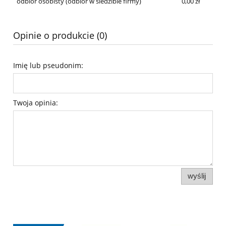
odbiór osobisty
(odbiór w siedzibie firmy)
0,00 zł
Opinie o produkcie (0)
Imię lub pseudonim:
Twoja opinia:
wyślij