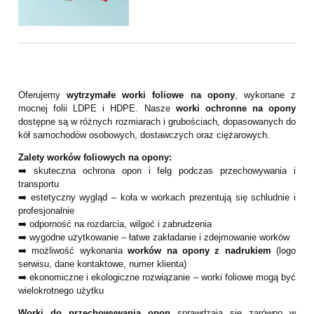
Oferujemy
wytrzymałe worki foliowe na opony
, wykonane z
mocnej folii LDPE i HDPE. Nasze
worki ochronne na opony
dostępne są w różnych rozmiarach i grubościach, dopasowanych do
kół samochodów osobowych, dostawczych oraz ciężarowych.
Zalety worków foliowych na opony:
➡️ skuteczna ochrona opon i felg podczas przechowywania i
transportu
➡️ estetyczny wygląd – koła w workach prezentują się schludnie i
profesjonalnie
➡️ odporność na rozdarcia, wilgoć i zabrudzenia
➡️ wygodne użytkowanie – łatwe zakładanie i zdejmowanie worków
➡️ możliwość wykonania
worków na opony z nadrukiem
(logo
serwisu, dane kontaktowe, numer klienta)
➡️ ekonomiczne i ekologiczne rozwiązanie – worki foliowe mogą być
wielokrotnego użytku
Worki do przechowywania opon
sprawdzają się zarówno w